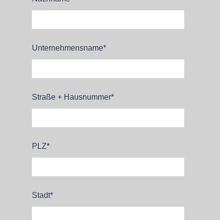
Unternehmensname
*
Straße + Hausnummer
*
PLZ
*
Stadt
*