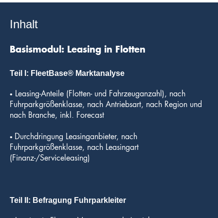
Inhalt
Basismodul:
Leasing in Flotten
Teil I:
FleetBase
®
Marktanalyse
•
Leasing-Anteile (Flotten- und Fahrzeuganzahl), nach
Fuhrparkgrößenklasse, nach Antriebsart, nach Region und
nach Branche, inkl. Forecast
•
D
urchdringung Leasinganbieter, nach
Fuhrparkgrößenklasse, nach Leasingart
(Finanz-/Serviceleasing)
Teil
I
I
:
Befragung Fuhrparkleiter